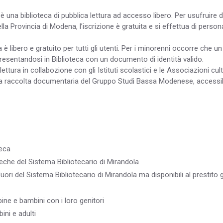
 una biblioteca di pubblica lettura ad accesso libero. Per usufruire de
ella Provincia di Modena, l’iscrizione è gratuita e si effettua di per
a è libero e gratuito per tutti gli utenti. Per i minorenni occorre che un
presentandosi in Biblioteca con un documento di identità valido.
lettura in collabozione con gli Istituti scolastici e le Associazioni cu
 la raccolta documentaria del Gruppo Studi Bassa Modenese, accessib
teca
teche del Sistema Bibliotecario di Mirandola
uori del Sistema Bibliotecario di Mirandola ma disponibili al prestito 
ine e bambini con i loro genitori
ini e adulti