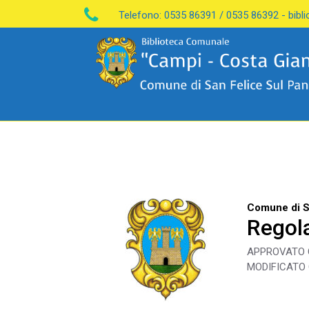
Telefono: 0535 86391 / 0535 86392 - bibl
HOME
I
REGOLAMENTO
Comune di S
Regol
APPROVATO C
MODIFICATO 